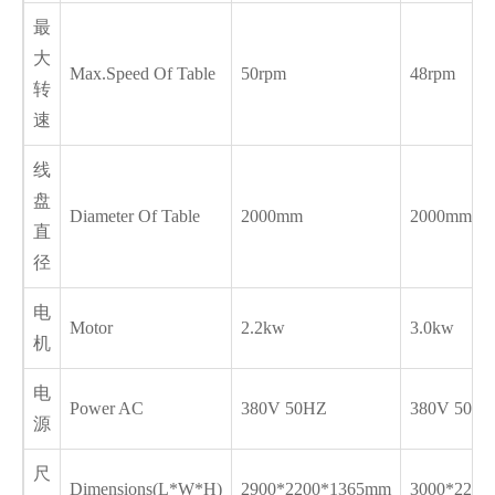
最
大
Max.Speed Of Table
50rpm
48rpm
转
速
线
盘
Diameter Of Table
2000mm
2000mm
直
径
电
Motor
2.2kw
3.0kw
机
电
Power AC
380V 50HZ
380V 50H
源
尺
Dimensions(L*W*H)
2900*2200*1365mm
3000*2200